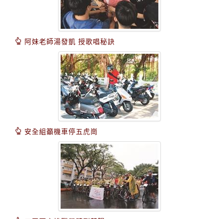
阿妹老師湯發凱 授歌唱秘訣
安全組籲機車停五虎崗