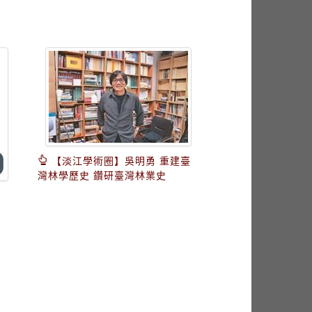
【淡江學術圈】吳明勇 重建臺
灣林學歷史 鑽研臺灣林業史