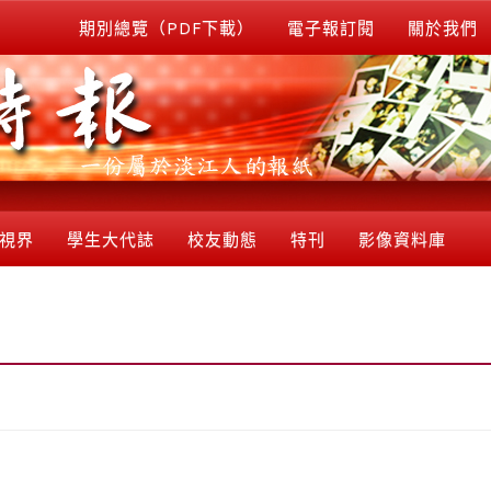
期別總覽（PDF下載）
電子報訂閱
關於我們
視界
學生大代誌
校友動態
特刊
影像資料庫