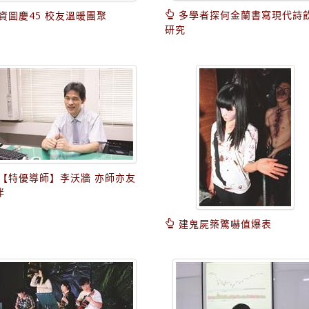
多學者探何金蘭書寫現代詩
資圖慶45 校友溫暖團聚
研究
【特優導師】李沃牆 亦師亦友
伴
建鬼屍築驚嚇值爆表