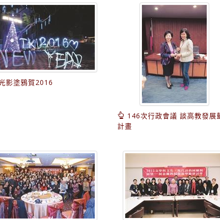
光影塗鴉賀2016
146次行政會議 談高教發展
計畫