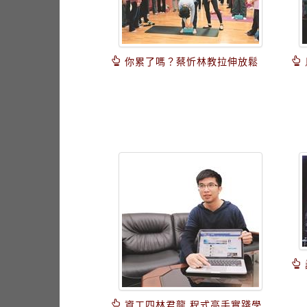
你累了嗎？蔡忻林教拉伸放鬆
資工四林君龍 程式高手實踐學