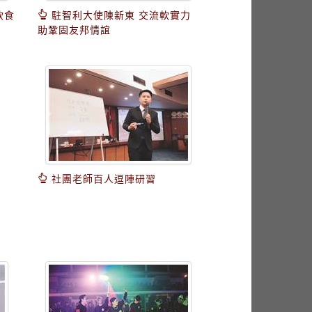
飲食
駐智利大使陳新東 交流軟實力
助鞏固友邦情誼
社團老師百人逗陣研習