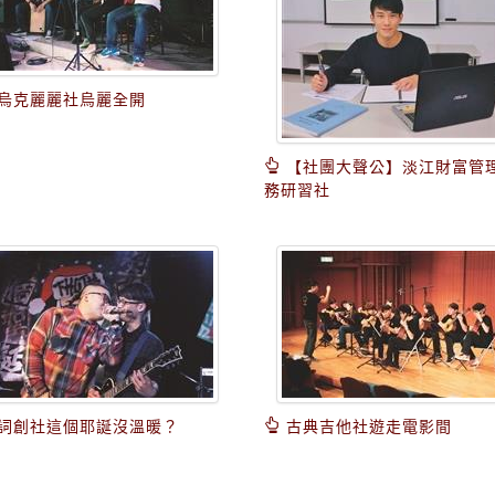
烏克麗麗社烏麗全開
【社團大聲公】淡江財富管
務研習社
詞創社這個耶誕沒溫暖？
古典吉他社遊走電影間