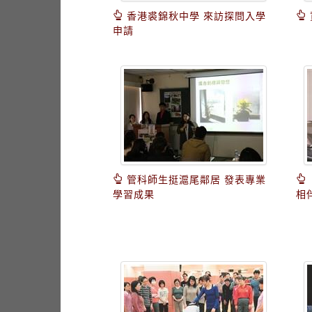
香港裘錦秋中學 來訪探問入學
申請
管科師生挺滬尾鄰居 發表專業
學習成果
相