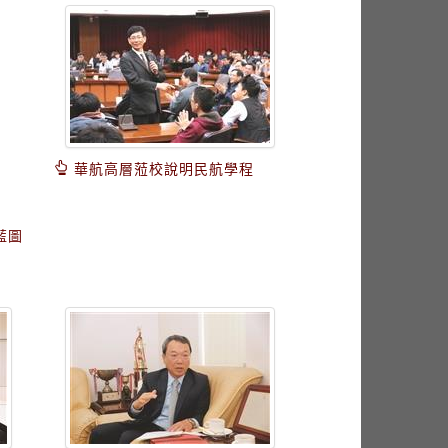
華航高層蒞校說明民航學程
藍圖