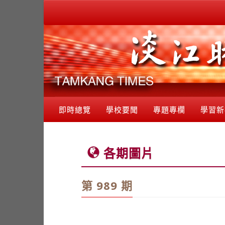
即時總覽
學校要聞
專題專欄
學習新
各期圖片
第 989 期