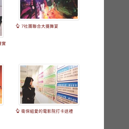
7社團聯合大擺舞宴
理實
衛保組愛的電影院打卡送禮