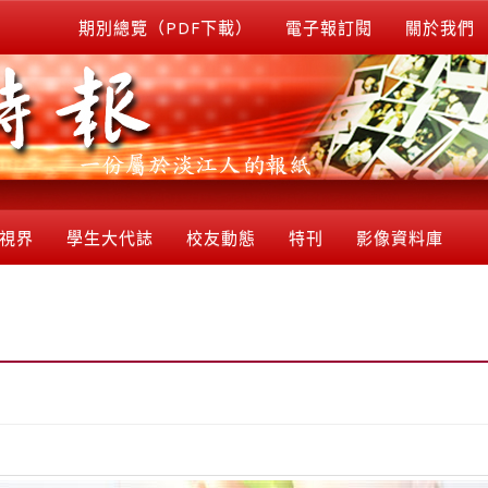
期別總覽（PDF下載）
電子報訂閱
關於我們
視界
學生大代誌
校友動態
特刊
影像資料庫