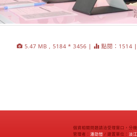
5.47 MB , 5184 * 3456 |
點閱：1514 
個資相關問題請洽受理窗口，分機2
管理者：
潘劭愷
/ 建置單位：
淡