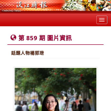
Toggl
navig
第 859 期 圖片資訊
話題人物楊郭玴