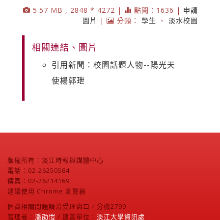
5.57 MB , 2848 * 4272 |
點閱：1636 |
申請
圖片
|
分類：
學生
、
淡水校園
相關連結、圖片
引用新聞：校園話題人物--陽光天
使楊郭玴
版權所有：淡江時報與媒體中心
電話：02-26250584
傳真：02-26214169
建議使用 Chrome 瀏覽器
個資相關問題請洽受理窗口，分機2799
管理者：
潘劭愷
/ 建置單位：
淡江大學資訊處