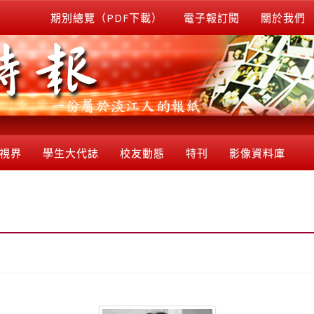
期別總覽（PDF下載）
電子報訂閱
關於我們
視界
學生大代誌
校友動態
特刊
影像資料庫