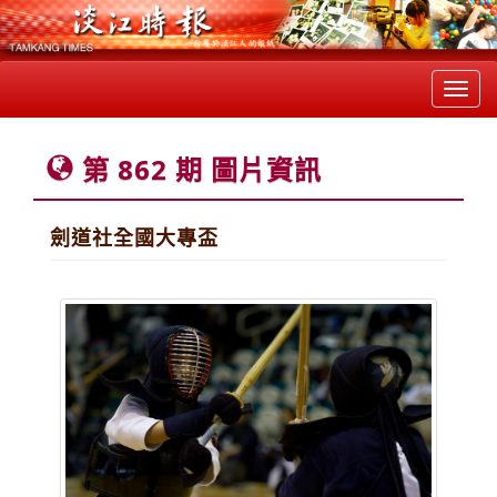
Toggl
navig
第 862 期 圖片資訊
劍道社全國大專盃