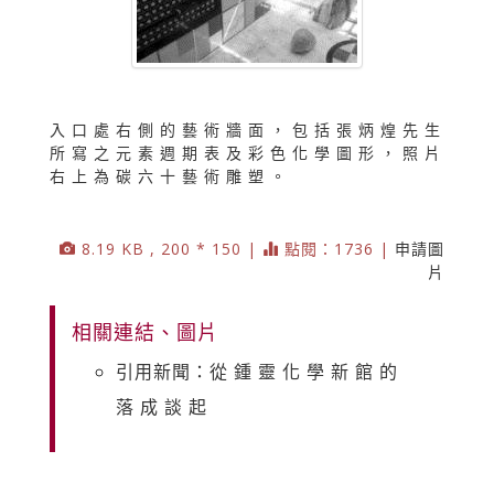
入 口 處 右 側 的 藝 術 牆 面 ， 包 括 張 炳 煌 先 生
所 寫 之 元 素 週 期 表 及 彩 色 化 學 圖 形 ， 照 片
右 上 為 碳 六 十 藝 術 雕 塑 。
8.19 KB , 200 * 150 |
點閱：1736 |
申請圖
片
相關連結、圖片
引用新聞：從 鍾 靈 化 學 新 館 的
落 成 談 起