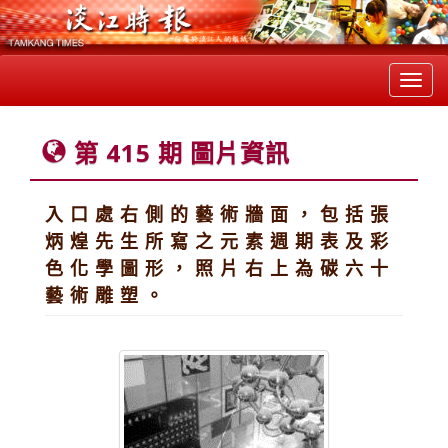
Toggl
navig
第 415 期 圖片資訊
入 口 處 右 側 的 藝 術 牆 面 ， 包 括 張
炳 煌 先 生 所 寫 之 元 素 週 期 表 及 彩
色 化 學 圖 形 ， 照 片 右 上 為 碳 六 十
藝 術 雕 塑 。