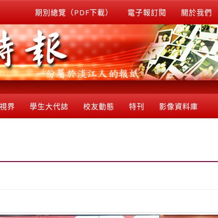
期別總覽（PDF下載）
電子報訂閱
關於我們
視界
學生大代誌
校友動態
特刊
影像資料庫