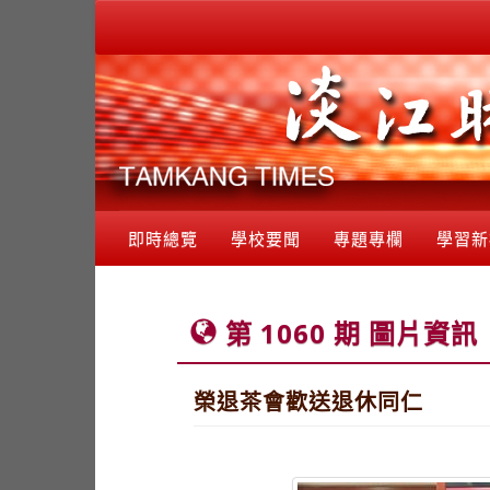
即時總覽
學校要聞
專題專欄
學習新
第 1060 期 圖片資訊
榮退茶會歡送退休同仁