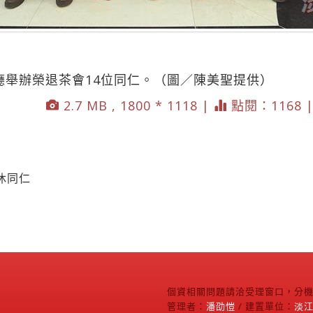
廳舉辦榮退茶會14位同仁。（圖／陳美聖提供）
2.7 MB , 1800 * 1118 |
點閱：1168 
休同仁
個資相關問題請洽受理窗口，分機2
管理者：
潘劭愷
/ 建置單位：
淡