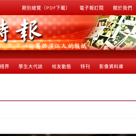
期別總覽（PDF下載）
電子報訂閱
關於我們
視界
學生大代誌
校友動態
特刊
影像資料庫