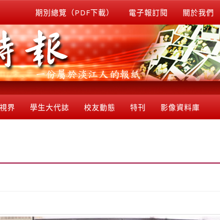
期別總覽（PDF下載）
電子報訂閱
關於我們
視界
學生大代誌
校友動態
特刊
影像資料庫