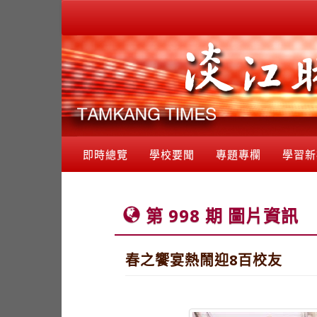
即時總覽
學校要聞
專題專欄
學習新
第 998 期 圖片資訊
春之饗宴熱鬧迎8百校友