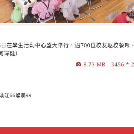
26日在學生活動中心盛大舉行，逾700位校友返校餐
何瑋健）
8.73 MB , 3456 * 
淡江66燦爛99