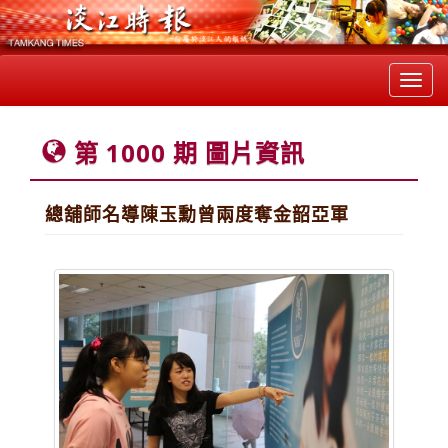
Toggl
navig
第 1000 期 圖片資訊
總舖師名導陳玉勳曾兩度奪金韶亞軍