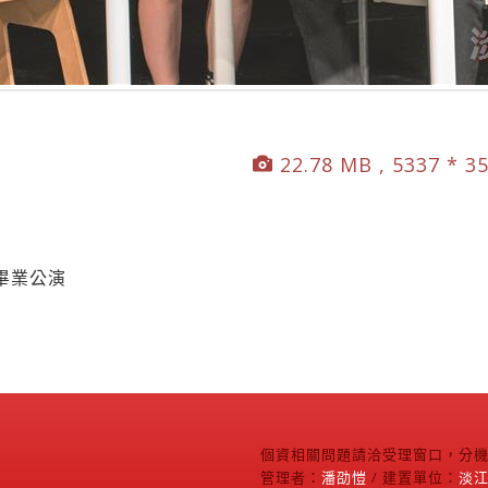
22.78 MB , 5337 * 3
畢業公演
個資相關問題請洽受理窗口，分機2
管理者：
潘劭愷
/ 建置單位：
淡