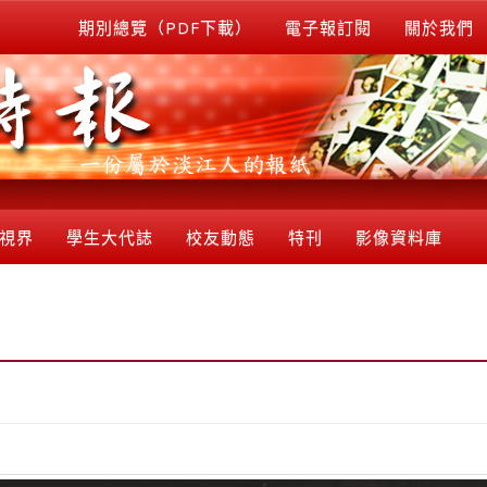
期別總覽（PDF下載）
電子報訂閱
關於我們
視界
學生大代誌
校友動態
特刊
影像資料庫