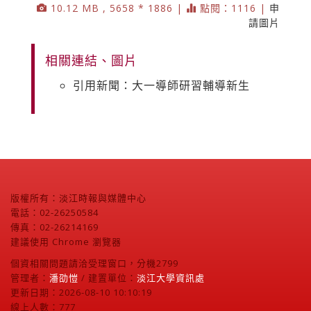
10.12 MB , 5658 * 1886 |
點閱：1116 |
申
請圖片
相關連結、圖片
引用新聞：大一導師研習輔導新生
版權所有：淡江時報與媒體中心
電話：02-26250584
傳真：02-26214169
建議使用 Chrome 瀏覽器
個資相關問題請洽受理窗口，分機2799
管理者：
潘劭愷
/ 建置單位：
淡江大學資訊處
更新日期：2026-08-10 10:10:19
線上人數：777