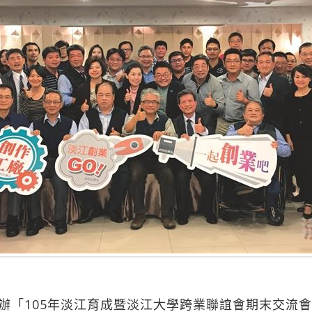
辦「105年淡江育成暨淡江大學跨業聯誼會期末交流會