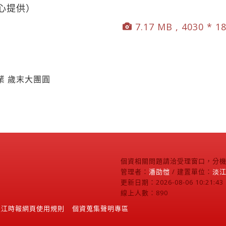
心提供）
7.17 MB , 4030 * 1
業 歲末大團圓
個資相關問題請洽受理窗口，分機2
管理者：
潘劭愷
/ 建置單位：
淡
更新日期：2026-08-06 10:21:43
線上人數：890
淡江時報網頁使用規則
個資蒐集聲明專區