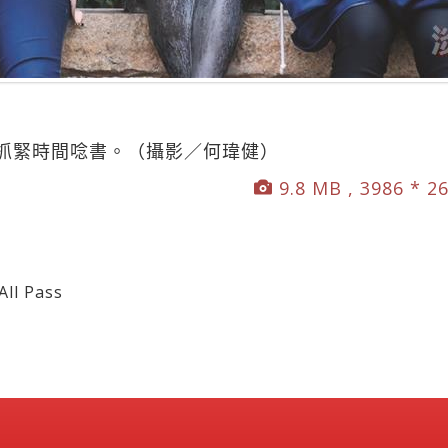
抓緊時間唸書。（攝影／何瑋健）
9.8 MB , 3986 * 2
 Pass