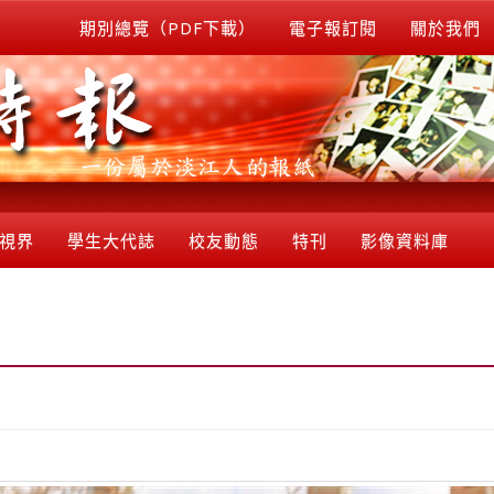
期別總覽（PDF下載）
電子報訂閱
關於我們
視界
學生大代誌
校友動態
特刊
影像資料庫