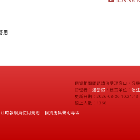
459.98 K
藝思
個資相關問題請洽受理窗口，分機2
管理者：
潘劭愷
/ 建置單位：
淡
更新日期：2026-08-06 10:21:43
線上人數：1368
淡江時報網頁使用規則
個資蒐集聲明專區