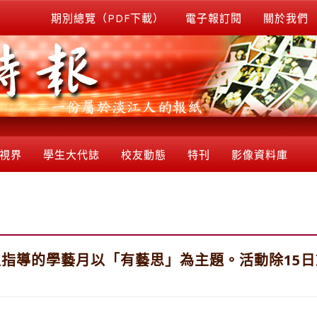
期別總覽（PDF下載）
電子報訂閱
關於我們
視界
學生大代誌
校友動態
特刊
影像資料庫
指導的學藝月以「有藝思」為主題。活動除15日