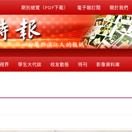
期別總覽（PDF下載）
電子報訂閱
關於我們
視界
學生大代誌
校友動態
特刊
影像資料庫