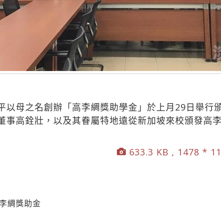
平以母之名創辦「高李綢獎助學金」於上月29日舉行
董事高銓壯，以及其眷屬特地遠從新加坡來校頒發高
633.3 KB , 1478 * 1
高李綢獎助金