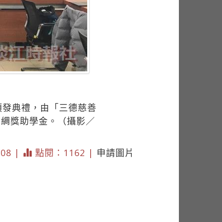
頒發典禮，由「三德慈善
李綢獎助學金。（攝影／
108 |
點閱：1162 |
申請圖片