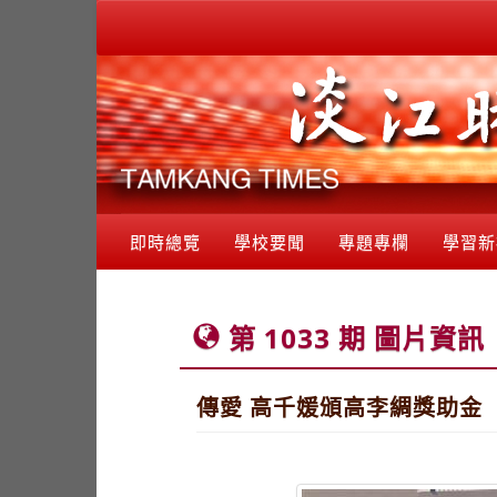
即時總覽
學校要聞
專題專欄
學習新
第 1033 期 圖片資訊
傳愛 高千媛頒高李綢獎助金