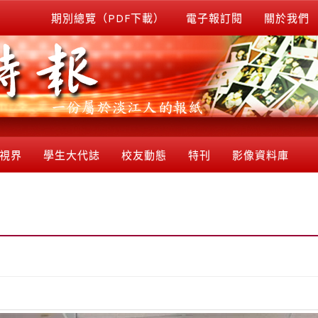
期別總覽（PDF下載）
電子報訂閱
關於我們
視界
學生大代誌
校友動態
特刊
影像資料庫