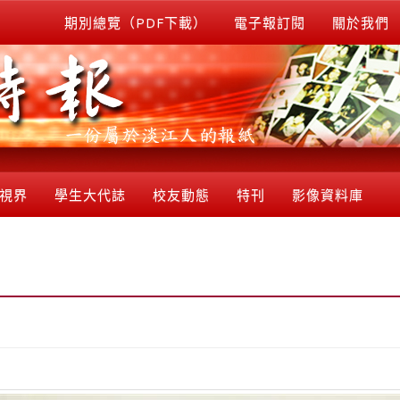
期別總覽（PDF下載）
電子報訂閱
關於我們
視界
學生大代誌
校友動態
特刊
影像資料庫