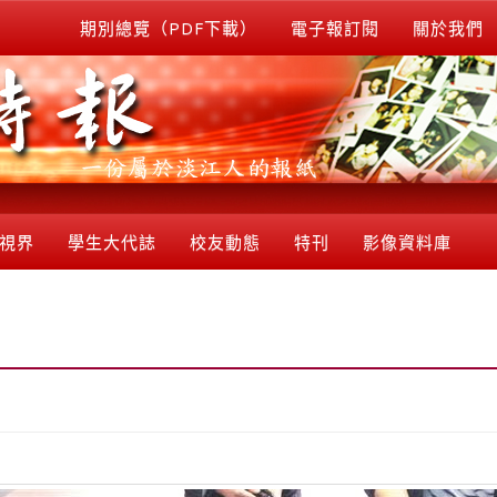
期別總覽（PDF下載）
電子報訂閱
關於我們
視界
學生大代誌
校友動態
特刊
影像資料庫