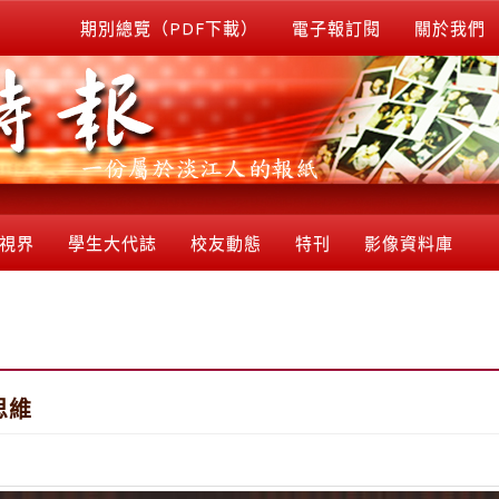
期別總覽（PDF下載）
電子報訂閱
關於我們
視界
學生大代誌
校友動態
特刊
影像資料庫
思維