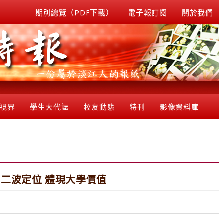
期別總覽（PDF下載）
電子報訂閱
關於我們
視界
學生大代誌
校友動態
特刊
影像資料庫
二波定位 體現大學價值