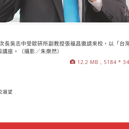
務次長吳志中受歐研所副教授張福昌邀請來校，以「台
參與講座。（攝影／朱樂然）
12.2 MB , 5184 * 3
交展望