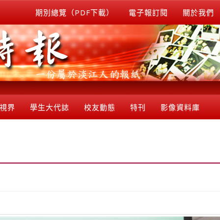
期別總覽（PDF下載）
電子報訂閱
關於我們
視界
學生大代誌
校友動態
特刊
影像資料庫