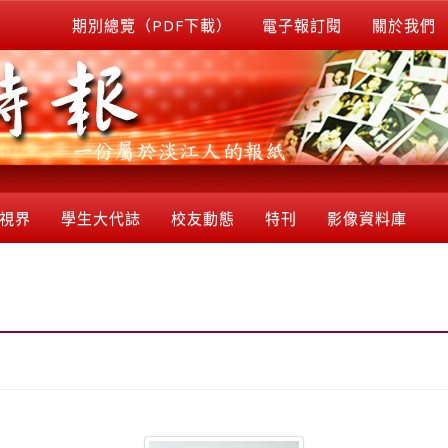
期別總覽（PDF下載）
電子報訂閱
關於我們
視界
學生大代誌
校友動態
特刊
影像資料庫