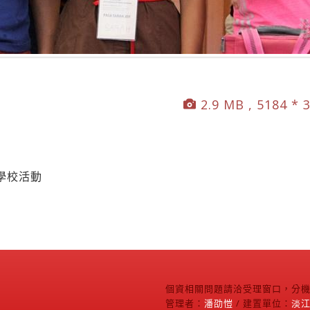
2.9 MB , 5184 * 
學校活動
個資相關問題請洽受理窗口，分機2
管理者：
潘劭愷
/ 建置單位：
淡