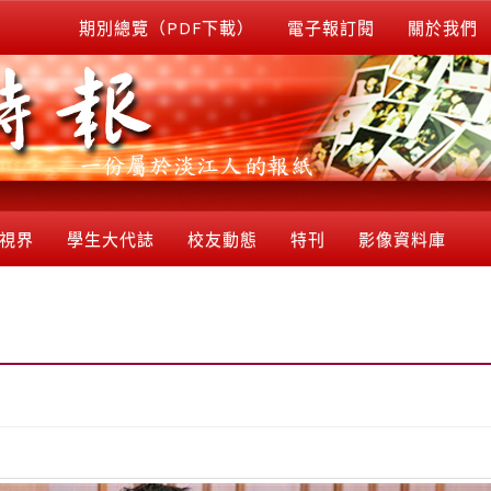
期別總覽（PDF下載）
電子報訂閱
關於我們
視界
學生大代誌
校友動態
特刊
影像資料庫