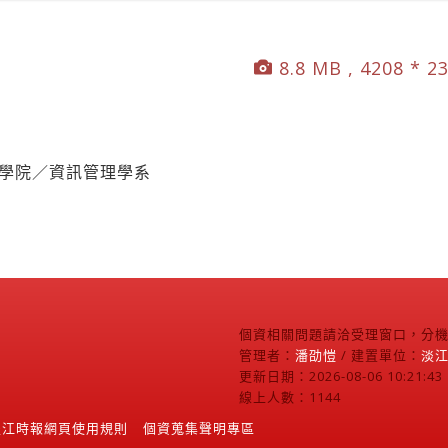
8.8 MB , 4208 * 2
管學院／資訊管理學系
個資相關問題請洽受理窗口，分機2
管理者：
潘劭愷
/ 建置單位：
淡
更新日期：2026-08-06 10:21:43
線上人數：1144
淡江時報網頁使用規則
個資蒐集聲明專區