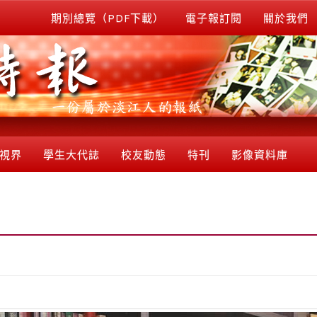
期別總覽（PDF下載）
電子報訂閱
關於我們
視界
學生大代誌
校友動態
特刊
影像資料庫