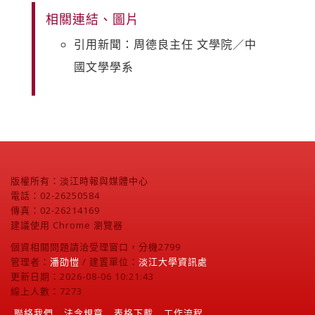
相關連結、圖片
引用新聞：周德良主任 文學院／中
國文學學系
版權所有：淡江時報與媒體中心
電話：02-26250584
傳真：02-26214169
建議使用 Chrome 瀏覽器
個資相關問題請洽受理窗口，分機2799
管理者：
潘劭愷
/ 建置單位：
淡江大學資訊處
更新日期：2026-08-06 10:21:43
線上人數：7273
聯絡我們
法令規章
表格下載
工作流程