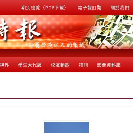
期別總覽（PDF下載）
電子報訂閱
關於我們
視界
學生大代誌
校友動態
特刊
影像資料庫