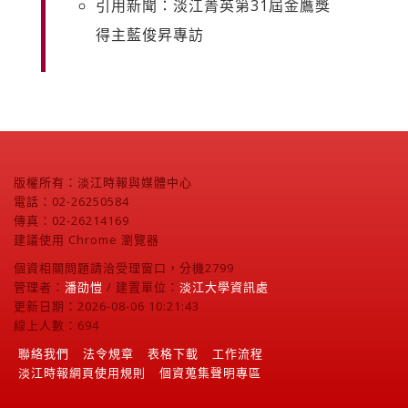
引用新聞：淡江菁英第31屆金鷹獎
得主藍俊昇專訪
版權所有：淡江時報與媒體中心
電話：02-26250584
傳真：02-26214169
建議使用 Chrome 瀏覽器
個資相關問題請洽受理窗口，分機2799
管理者：
潘劭愷
/ 建置單位：
淡江大學資訊處
更新日期：2026-08-06 10:21:43
線上人數：694
聯絡我們
法令規章
表格下載
工作流程
淡江時報網頁使用規則
個資蒐集聲明專區