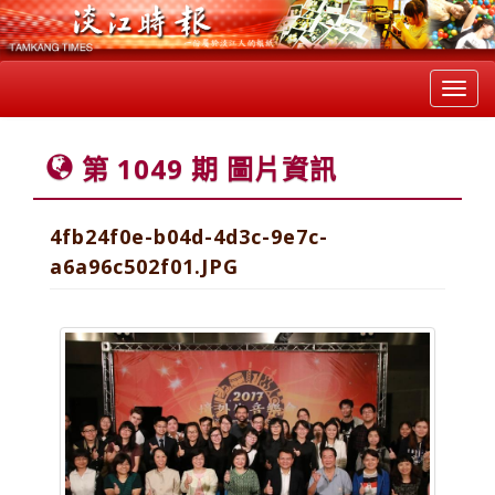
Toggl
navig
第 1049 期 圖片資訊
4fb24f0e-b04d-4d3c-9e7c-
a6a96c502f01.JPG