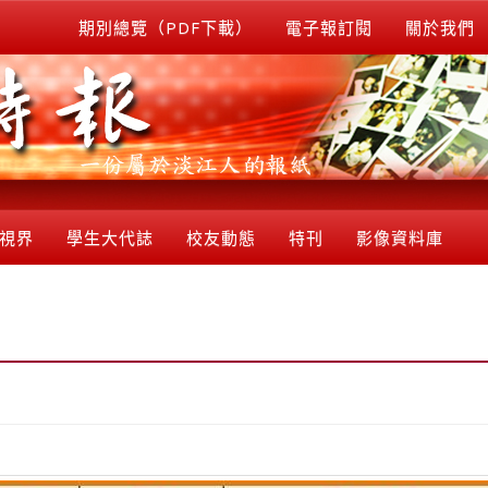
期別總覽（PDF下載）
電子報訂閱
關於我們
視界
學生大代誌
校友動態
特刊
影像資料庫