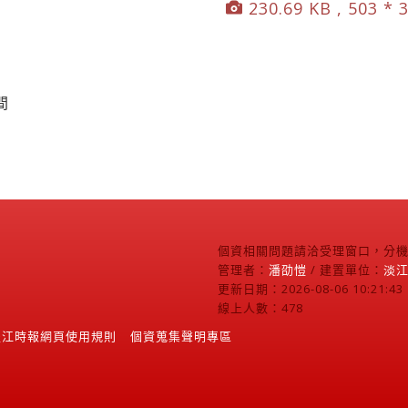
230.69 KB , 503 * 
間
個資相關問題請洽受理窗口，分機2
管理者：
潘劭愷
/ 建置單位：
淡
更新日期：2026-08-06 10:21:43
線上人數：478
淡江時報網頁使用規則
個資蒐集聲明專區