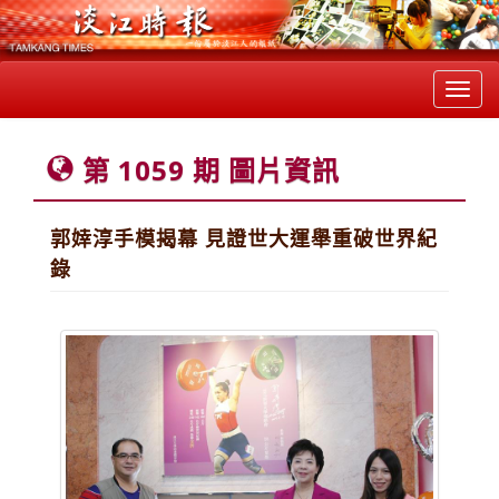
Toggl
navig
第 1059 期 圖片資訊
郭婞淳手模揭幕 見證世大運舉重破世界紀
錄