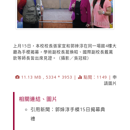
上月15日，本校校長張家宜和郭婞淳在同一場館4樓大
廳為手模揭幕，學術副校長葛煥昭、國際副校長戴萬
欽等師長皆出席見證。（攝影／吳冠樑）
11.13 MB , 5334 * 3953 |
點閱：1149 |
申
請圖片
相關連結、圖片
引用新聞：郭婞淳手模15日揭幕典
禮