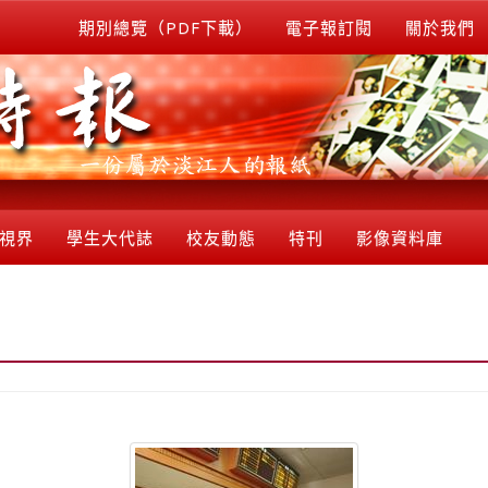
期別總覽（PDF下載）
電子報訂閱
關於我們
視界
學生大代誌
校友動態
特刊
影像資料庫