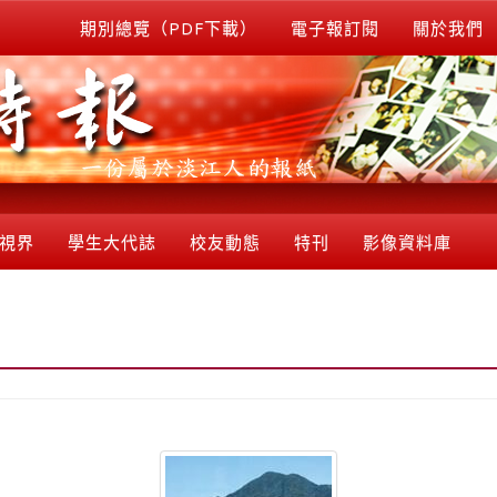
期別總覽（PDF下載）
電子報訂閱
關於我們
視界
學生大代誌
校友動態
特刊
影像資料庫