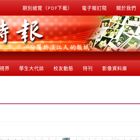
期別總覽（PDF下載）
電子報訂閱
關於我們
視界
學生大代誌
校友動態
特刊
影像資料庫