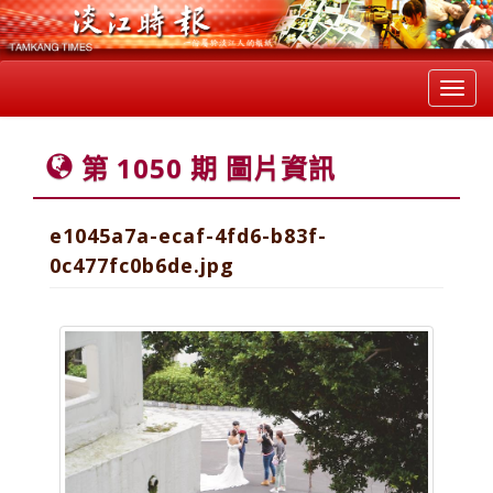
Toggl
navig
第 1050 期 圖片資訊
e1045a7a-ecaf-4fd6-b83f-
0c477fc0b6de.jpg