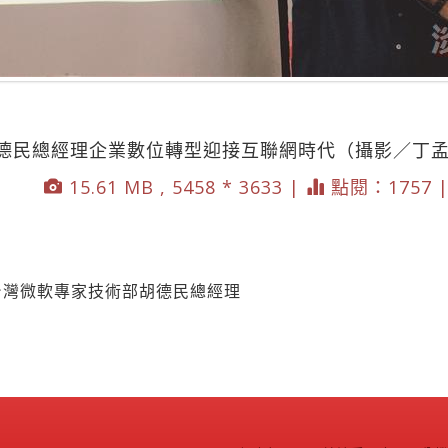
德民總經理企業數位轉型迎接互聯網時代（攝影／丁
15.61 MB , 5458 * 3633 |
點閱：1757 
台灣微軟專家技術部胡德民總經理