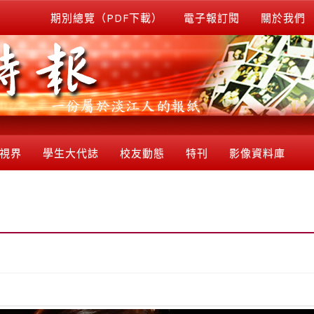
期別總覽（PDF下載）
電子報訂閱
關於我們
視界
學生大代誌
校友動態
特刊
影像資料庫