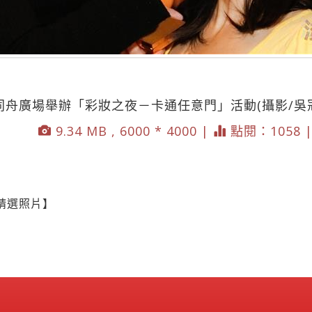
同舟廣場舉辦「彩妝之夜－卡通任意門」活動(攝影/吳
9.34 MB , 6000 * 4000 |
點閱：1058 
精選照片】