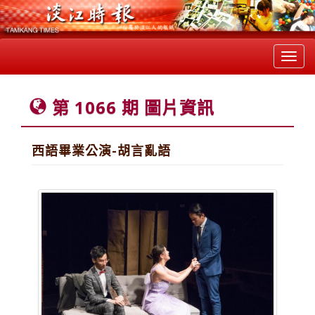
Toggl
navig
第 1066 期 圖片資訊
西語畢業公演-胡言亂語