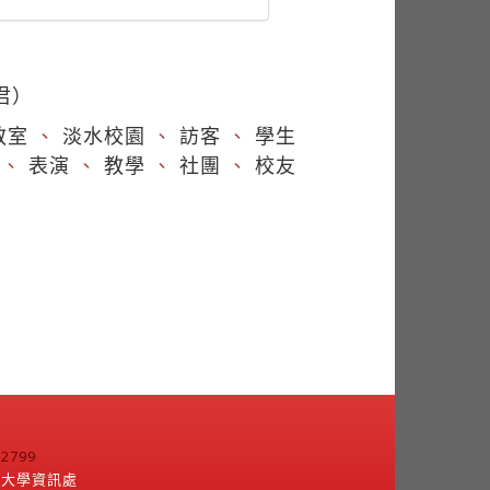
君）
教室
、
淡水校園
、
訪客
、
學生
、
表演
、
教學
、
社團
、
校友
799
江大學資訊處