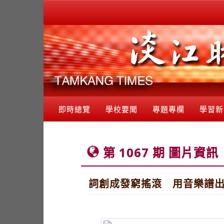
即時總覽
學校要聞
專題專欄
學習新
第 1067 期 圖片資訊
詞創成發窮搖滾 用音樂譜