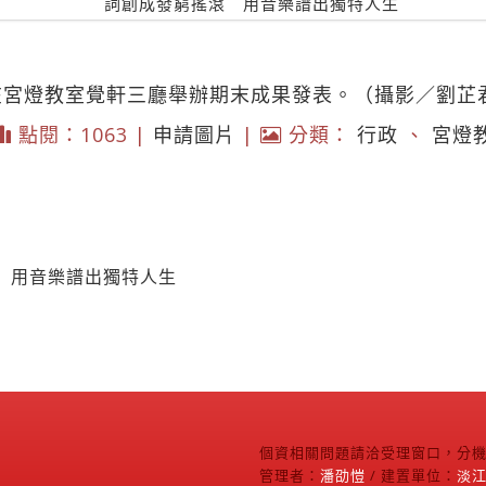
分在宮燈教室覺軒三廳舉辦期末成果發表。（攝影／劉芷
點閱：1063 |
申請圖片
|
分類：
行政
、
宮燈
 用音樂譜出獨特人生
個資相關問題請洽受理窗口，分機2
管理者：
潘劭愷
/ 建置單位：
淡