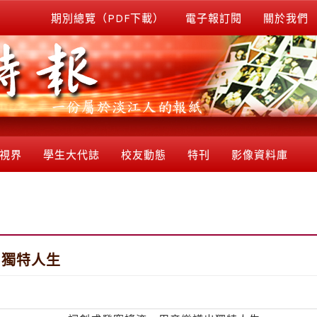
期別總覽（PDF下載）
電子報訂閱
關於我們
視界
學生大代誌
校友動態
特刊
影像資料庫
出獨特人生