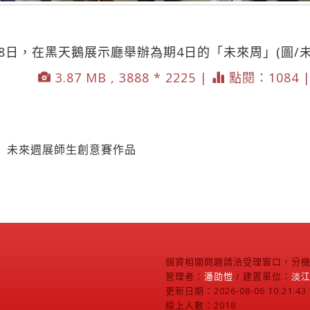
8日，在黑天鵝展示廳舉辦為期4日的「未來周」(圖/
3.87 MB , 3888 * 2225 |
點閱：1084 
】未來週展師生創意賽作品
個資相關問題請洽受理窗口，分機2
管理者：
潘劭愷
/ 建置單位：
淡
更新日期：2026-08-06 10:21:43
線上人數：2018