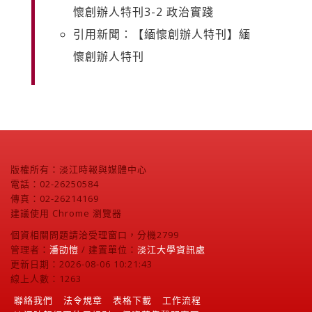
懷創辦人特刊3-2 政治實踐
引用新聞：【緬懷創辦人特刊】緬
懷創辦人特刊
版權所有：淡江時報與媒體中心
電話：02-26250584
傳真：02-26214169
建議使用 Chrome 瀏覽器
個資相關問題請洽受理窗口，分機2799
管理者：
潘劭愷
/ 建置單位：
淡江大學資訊處
更新日期：2026-08-06 10:21:43
線上人數：1263
聯絡我們
法令規章
表格下載
工作流程