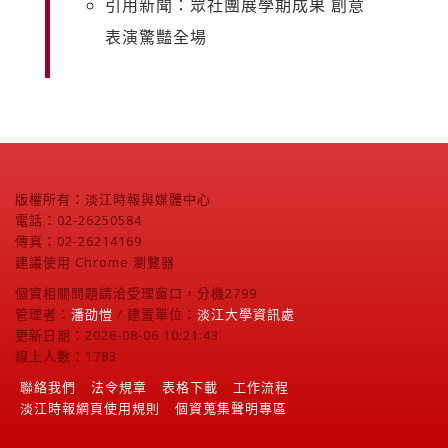
引用新聞：眾社團展學期成果 創意
表演驚豔全場
版權所有：淡江時報與媒體中心
電話：02-26250584
傳真：02-26214169
建議使用 Chrome 瀏覽器
個資相關問題請洽受理窗口，分機2799
管理者：
潘劭愷
/ 建置單位：
淡江大學資訊處
更新日期：2026-08-06 10:21:43
線上人數：1783
聯絡我們
法令規章
表格下載
工作流程
淡江時報網頁使用規則
個資蒐集聲明專區