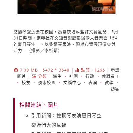
悠揚琴聲迴盪在校園，為夏夜增添些許文藝氣息！5月
31日晚間，鋼琴社在文錙音樂廳舉辦期末音樂會「54
的夏日琴空」，以雙鋼琴表演，現場布置展現清爽與
活力。（攝影／李祈縈）
7.09 MB , 5472 * 3648 |
點閱：1265 |
申請
圖片
|
分類：
學生
、
社團
、
行政
、
教職員工
、
校友
、
淡水校園
、
文錙中心
、
表演
、
教學
、
訪客
相關連結、圖片
引用新聞：雙鋼琴表演夏日琴空
樂迷們大飽耳福