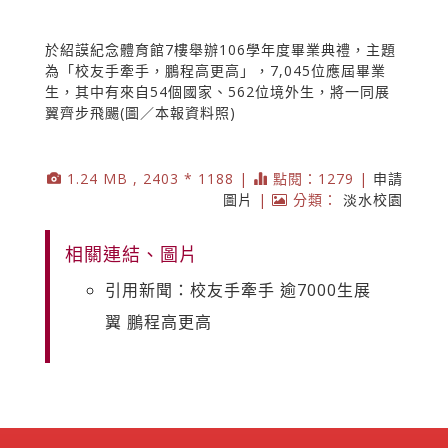
於紹謨紀念體育館7樓舉辦106學年度畢業典禮，主題
為「校友手牽手，鵬程高更高」，7,045位應屆畢業
生，其中有來自54個國家、562位境外生，將一同展
翼齊步飛颺(圖／本報資料照)
1.24 MB , 2403 * 1188 |
點閱：1279 |
申請
圖片
|
分類：
淡水校園
相關連結、圖片
引用新聞：校友手牽手 逾7000生展
翼 鵬程高更高