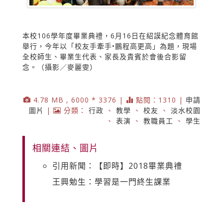
本校106學年度畢業典禮，6月16日在紹謨紀念體育館
舉行，今年以「校友手牽手•鵬程高更高」為題，現場
全校師生、畢業生代表、家長及貴賓於會後合影留
念。（攝影／麥麗雯）
4.78 MB , 6000 * 3376 |
點閱：1310 |
申請
圖片
|
分類：
行政
、
教學
、
校友
、
淡水校園
、
表演
、
教職員工
、
學生
相關連結、圖片
引用新聞：【即時】2018畢業典禮
王興勉生：學習是一門終生課業