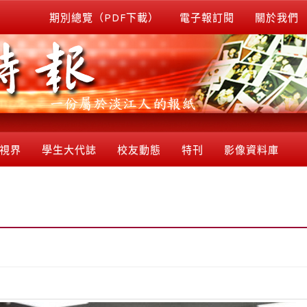
期別總覽（PDF下載）
電子報訂閱
關於我們
視界
學生大代誌
校友動態
特刊
影像資料庫