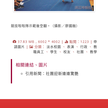
競技啦啦隊示範後空翻。（攝影／廖國融）
37.83 MB , 6002 * 4002 |
點閱：1223 |
申
請圖片
|
分類：
淡水校園
、
表演
、
行政
、
教
職員工
、
學生
、
校友
、
社團
、
教學
相關連結、圖片
引用新聞：社團迎新連連驚艷