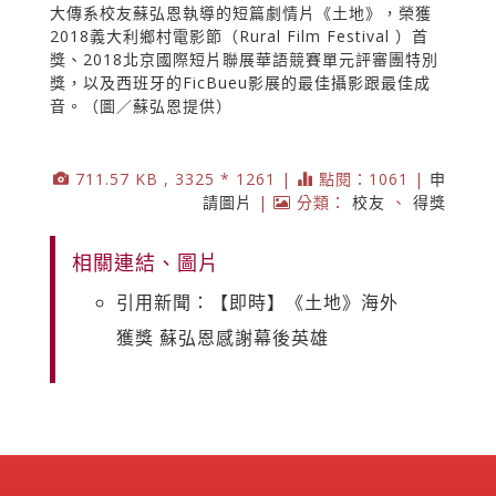
大傳系校友蘇弘恩執導的短篇劇情片《土地》，榮獲
2018義大利鄉村電影節（Rural Film Festival ）首
獎、2018北京國際短片聯展華語競賽單元評審團特別
獎，以及西班牙的FicBueu影展的最佳攝影跟最佳成
音。（圖／蘇弘恩提供）
711.57 KB , 3325 * 1261 |
點閱：1061 |
申
請圖片
|
分類：
校友
、
得獎
相關連結、圖片
引用新聞：【即時】《土地》海外
獲獎 蘇弘恩感謝幕後英雄