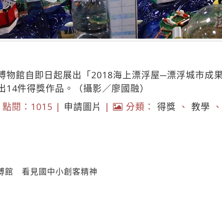
博物館自即日起展出「2018海上漂浮屋─漂浮城市成
出14件得獎作品。（攝影／廖國融）
點閱：1015 |
申請圖片
|
分類：
得獎
、
教學
博館 看見國中小創客精神