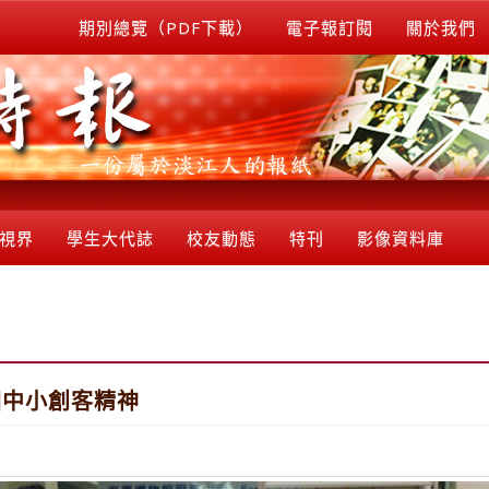
期別總覽（PDF下載）
電子報訂閱
關於我們
視界
學生大代誌
校友動態
特刊
影像資料庫
國中小創客精神