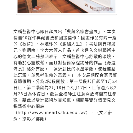
文錙藝術中心即日起展出「典藏名家書畫展」，本次
精選90餘件典藏書法和國畫佳作：國畫作品有陶一經
的《秋荷》、林婉珍的《錦繡人生》；書法則有釋廣
元、劉炳南、李大木等人作品。首次進入文錙藝術中
心的德文二蘇郁涵表示，文錙藝術中心舒敞的環境，
有助於心靈放鬆，而且對藝術家程錫牙的作品《源遠
流長》格外有感，「遠近對比的水墨筆觸，使我能藉
此沉澱，並思考生命的意義。」 本次展期配合寒假暨
春節假期，分為2階段開放：第一階段即日起至1月24
日止、第二階段為2月18日至3月17日，且每週六及2
月28日為休館日，歡迎全校師生注意開放時間前往參
觀，藉此以增進藝術欣賞知能。相關展覽詳情請見文
錙藝術中心網站
（http://www.finearts.tku.edu.tw/）。（文／莊
靜、攝影／鄧翔）