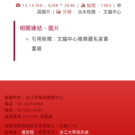
13.14 MB , 4288 * 2848 |
點閱：1484 |
申
請圖片
|
分類：
淡水校園
、
文錙中心
相關連結、圖片
引用新聞：文錙中心推典藏名家書
畫展
版權所有：淡江時報與媒體中心
電話：02-26250584
傳真：02-26214169
建議使用 Chrome 瀏覽器
個資相關問題請洽受理窗口，分機2799
管理者：
潘劭愷
/ 建置單位：
淡江大學資訊處